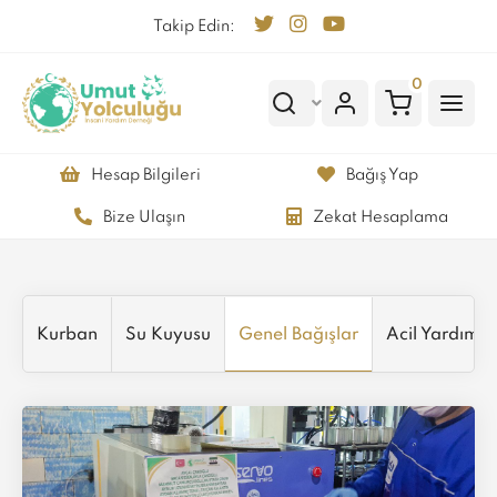
Takip Edin:
0
Hesap Bilgileri
Bağış Yap
Bize Ulaşın
Zekat Hesaplama
Kurban
Su Kuyusu
Genel Bağışlar
Acil Yardım