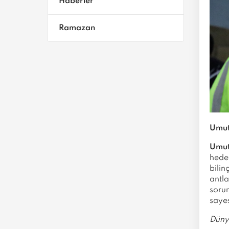
Haberler
Ramazan
Umut
Umut
hede
bilin
antla
soru
sayes
Dünya