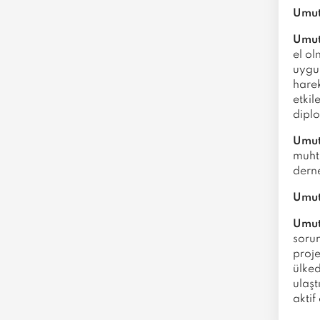
Umut
Umut
el ol
uygun
hare
etki
diplo
Umut
muht
derne
Umut
Umut
soru
proje
ülked
ulaşt
akti