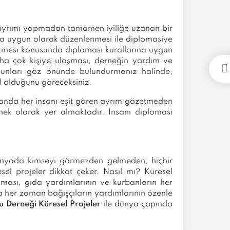
ırk ayrımı yapmadan tamamen iyiliğe uzanan bir
lara uygun olarak düzenlenmesi ile diplomasiye
 etmesi konusunda diplomasi kurallarına uygun
aha çok kişiye ulaşması, derneğin yardım ve
bunları göz önünde bulundurmanız halinde,
al olduğunu göreceksiniz.
nda her insanı eşit gören ayrım gözetmeden
nek olarak yer almaktadır. İnsanı diplomasi
 dünyada kimseyi görmezden gelmeden, hiçbir
el projeler dikkat çeker. Nasıl mı? Küresel
lması, gıda yardımlarının ve kurbanların her
da her zaman bağışçıların yardımlarının özenle
u Derneği Küresel Projeler
ile dünya çapında