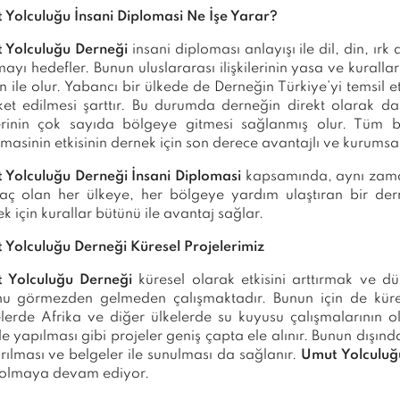
 Yolculuğu İnsani Diplomasi Ne İşe Yarar?
 Yolculuğu Derneği
insani diploması anlayışı ile dil, din, 
mayı hedefler. Bunun uluslararası ilişkilerinin yasa ve kural
 ile olur. Yabancı bir ülkede de Derneğin Türkiye’yi temsil
ket edilmesi şarttır. Bu durumda derneğin direkt olarak d
lerinin çok sayıda bölgeye gitmesi sağlanmış olur. Tüm 
masinin etkisinin dernek için son derece avantajlı ve kurums
 Yolculuğu Derneği İnsani Diplomasi
kapsamında, aynı zama
aç olan her ülkeye, her bölgeye yardım ulaştıran bir der
k için kurallar bütünü ile avantaj sağlar.
 Yolculuğu Derneği Küresel Projelerimiz
 Yolculuğu Derneği
küresel olarak etkisini arttırmak ve
nu görmezden gelmeden çalışmaktadır. Bunun için de küres
lerde Afrika ve diğer ülkelerde su kuyusu çalışmalarının o
e yapılması gibi projeler geniş çapta ele alınır. Bunun dışın
ırılması ve belgeler ile sunulması da sağlanır.
Umut Yolculuğ
f olmaya devam ediyor.